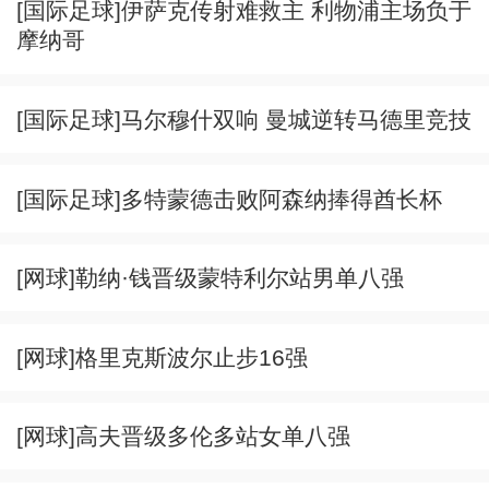
[国际足球]伊萨克传射难救主 利物浦主场负于
摩纳哥
[国际足球]马尔穆什双响 曼城逆转马德里竞技
[国际足球]多特蒙德击败阿森纳捧得酋长杯
[网球]勒纳·钱晋级蒙特利尔站男单八强
[网球]格里克斯波尔止步16强
[网球]高夫晋级多伦多站女单八强