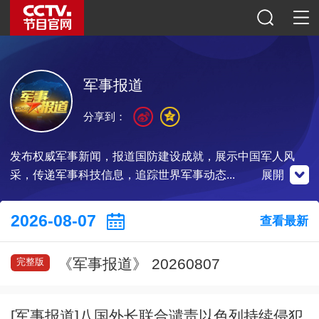
军事报道
分享到：
发布权威军事新闻，报道国防建设成就，展示中国军人风
采，传递军事科技信息，追踪世界军事动态...
展開
微博
微信公眾號
央視影音
2026-08-07
查看最新
《军事报道》 20260807
完整版
掃一掃關注
掃一掃關注
掃一掃下載
[军事报道]八国外长联合谴责以色列持续侵犯