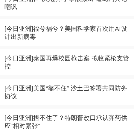
嘲讽
[今日亚洲]福兮祸兮？美国科学家首次用AI设
计出新病毒
[今日亚洲]泰国再爆校园枪击案 拟收紧枪支管
控
[今日亚洲]美国“靠不住” 沙土巴签署共同防务
协议
[今日亚洲]捂不住了？特朗普改口承认弹药供
应“相对紧张”