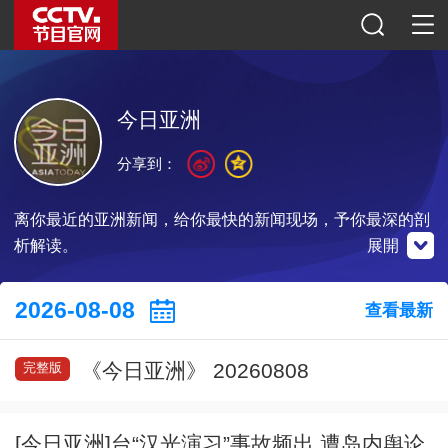
今日亚洲
分享到：
离你最近的亚洲新闻，给你最快的新闻现场，予你最深的剖
析解读。
展開
央視影音
2026-08-08
查看最新
《今日亚洲》 20260808
完整版
點擊下載
[今日亚洲]台“汉光演习”事故频出 遭岛内舆论