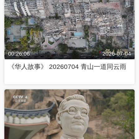
00:26:06
2026-07-04
《华人故事》 20260704 青山一道同云雨