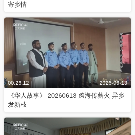
寄乡情
00:26:12
2026-06-13
《华人故事》 20260613 跨海传薪火 异乡
发新枝