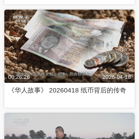
00:26:26
2026-04-18
《华人故事》 20260418 纸币背后的传奇