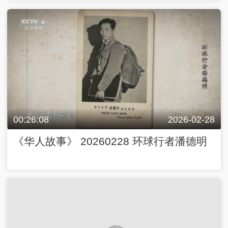
00:26:08
2026-02-28
《华人故事》 20260228 环球行者潘德明