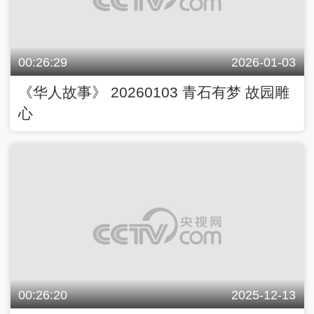
00:26:29
2026-01-03
《华人故事》 20260103 青石有梦 故园雕
心
00:26:20
2025-12-13