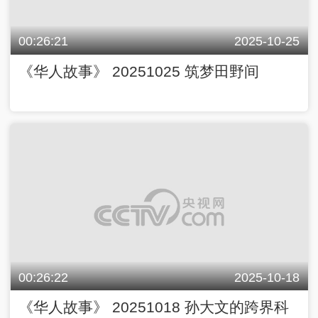
00:26:21
2025-10-25
《华人故事》 20251025 筑梦田野间
00:26:22
2025-10-18
《华人故事》 20251018 孙大文的跨界科