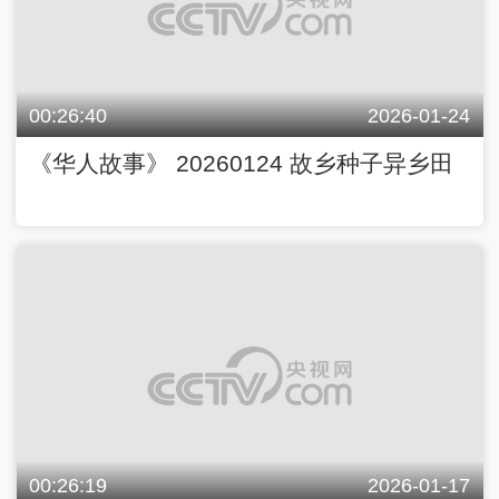
00:26:40
2026-01-24
《华人故事》 20260124 故乡种子异乡田
00:26:19
2026-01-17