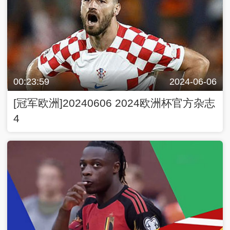
00:23:59
2024-06-06
[冠军欧洲]20240606 2024欧洲杯官方杂志
4