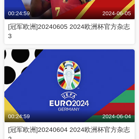
00:24:59
2024-06-05
[冠军欧洲]20240605 2024欧洲杯官方杂志
3
00:24:59
2024-06-04
[冠军欧洲]20240604 2024欧洲杯官方杂志
2