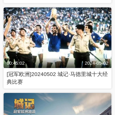
00:45:02
2024-05-02
[冠军欧洲]20240502 城记·马德里城十大经
典比赛