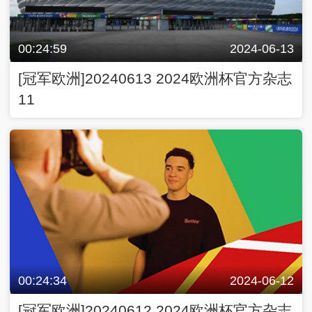
00:24:59
2024-06-13
[冠军欧洲]20240613 2024欧洲杯官方杂志
11
00:24:34
2024-06-12
[冠军欧洲]20240612 2024欧洲杯官方杂志