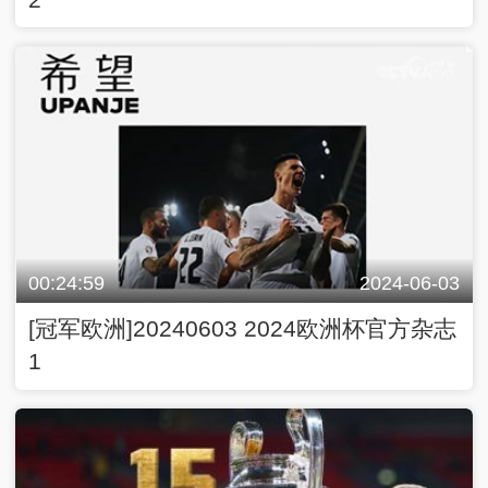
00:24:59
2024-06-03
[冠军欧洲]20240603 2024欧洲杯官方杂志
1