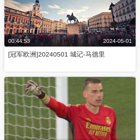
00:44:53
2024-05-01
[冠军欧洲]20240501 城记-马德里