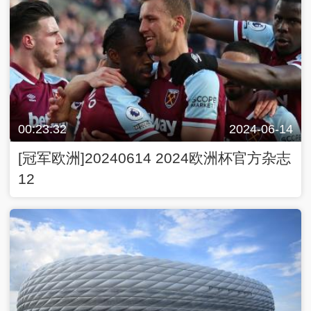
00:23:32
2024-06-14
[冠军欧洲]20240614 2024欧洲杯官方杂志
12