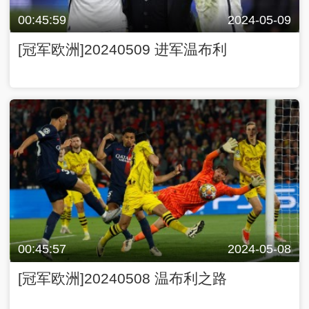
00:45:59
2024-05-09
[冠军欧洲]20240509 进军温布利
00:45:57
2024-05-08
[冠军欧洲]20240508 温布利之路