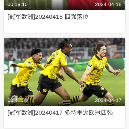
00:19:10
2024-04-18
[冠军欧洲]20240418 四强落位
00:41:31
2024-04-17
[冠军欧洲]20240417 多特重返欧冠四强