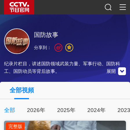
国防故事
分享到：
纪录片栏目，讲述国防领域武装力量、军事行动、国防科
工、国防动员等背后故事。
展開
微博
微信公眾號
央視影音
全部視頻
全部
2026年
2025年
2024年
202
掃一掃關注
掃一掃關注
掃一掃下載
完整版