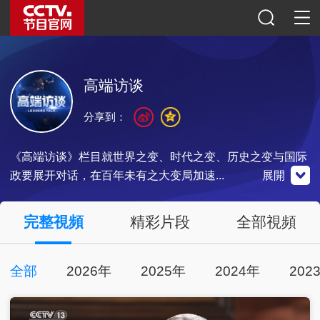
高端访谈
分享到：
《高端访谈》栏目就世界之变、时代之变、历史之变与国际
政要展开对话，在百年未有之大变局加速...
展開
央視新聞
微博
微信公眾號
完整視頻
精彩片段
全部視頻
全部
2026年
2025年
2024年
202
點擊下載
掃一掃關注
掃一掃關注