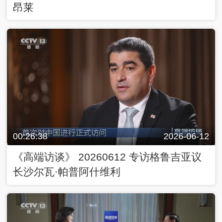
昂莱
00:26:38
2026-06-12
《高端访谈》 20260612 专访格鲁吉亚议
长沙尔瓦·帕普阿什维利