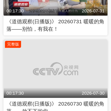
00:17:30
2026-07-31
《道德观察(日播版)》 20260731 暖暖的角
落——别怕，有我在！
完整版
00:17:30
2026-07-30
《道德观察(日播版)》 20260730 暖暖的角