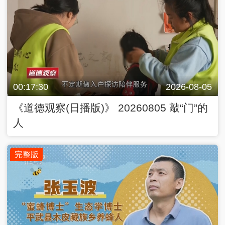
00:17:30
2026-08-05
《道德观察(日播版)》 20260805 敲“门”的
人
完整版