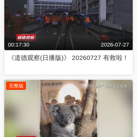
00:17:30
2026-07-27
《道德观察(日播版)》 20260727 有救啦！
完整版