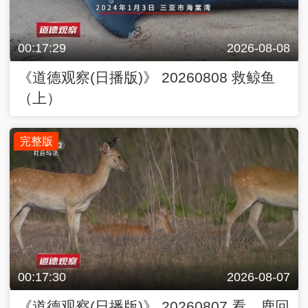
00:17:29
2026-08-08
《道德观察(日播版)》 20260808 救鲸鱼
（上）
完整版
00:17:30
2026-08-07
《道德观察(日播版)》 20260807 看，鹿回