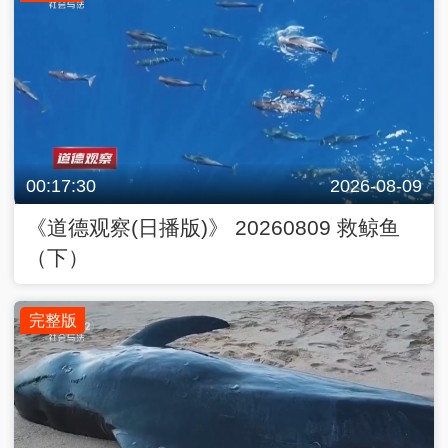
00:17:30
2026-08-09
《道德观察(日播版)》 20260809 救鲸鱼
（下）
完整版