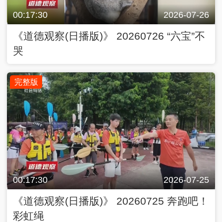
00:17:30
2026-07-26
《道德观察(日播版)》 20260726 “六宝”不
哭
完整版
00:17:30
2026-07-25
《道德观察(日播版)》 20260725 奔跑吧！
彩虹绳