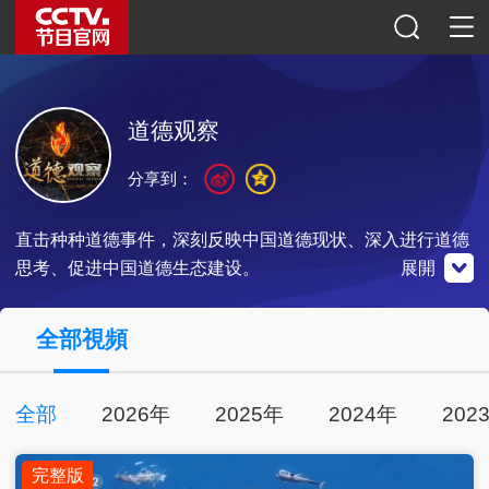
道德观察
分享到：
直击种种道德事件，深刻反映中国道德现状、深入进行道德
思考、促进中国道德生态建设。
展開
央視影音
全部視頻
全部
2026年
2025年
2024年
202
點擊下載
完整版