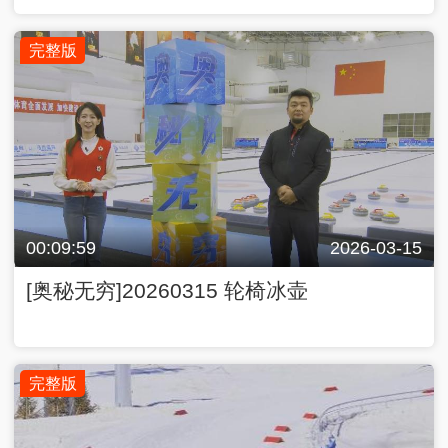
完整版
00:09:59
2026-03-15
[奥秘无穷]20260315 轮椅冰壶
完整版