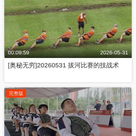
00:09:59
2026-05-31
[奥秘无穷]20260531 拔河比赛的技战术
完整版