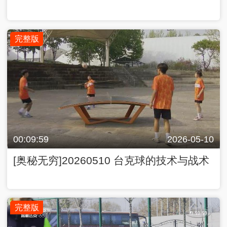
完整版
00:09:59
2026-05-10
[奥秘无穷]20260510 台克球的技术与战术
完整版