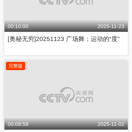
00:10:00
2025-11-23
[奥秘无穷]20251123 广场舞：运动的“度”
完整版
00:09:59
2025-11-02