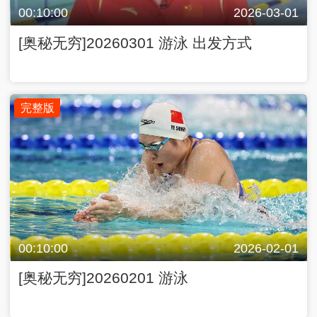
00:10:00
2026-03-01
[奥秘无穷]20260301 游泳 出发方式
完整版
00:10:00
2026-02-01
[奥秘无穷]20260201 游泳