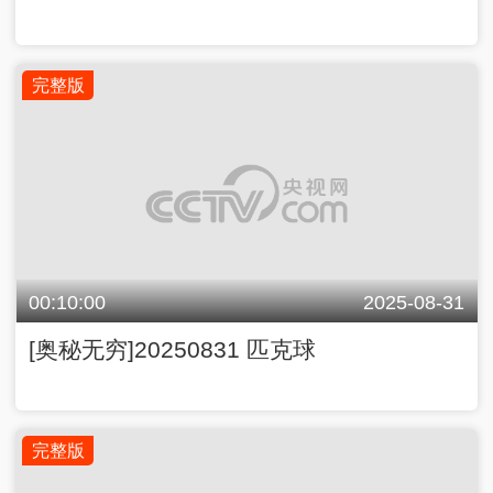
完整版
00:10:00
2025-08-31
[奥秘无穷]20250831 匹克球
完整版