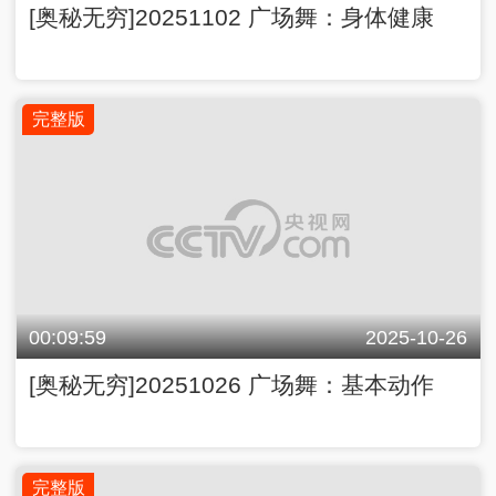
[奥秘无穷]20251102 广场舞：身体健康
完整版
00:09:59
2025-10-26
[奥秘无穷]20251026 广场舞：基本动作
完整版