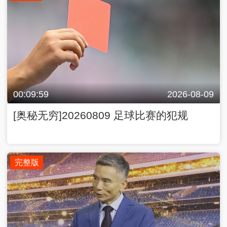
00:09:59
2026-08-09
[奥秘无穷]20260809 足球比赛的犯规
完整版