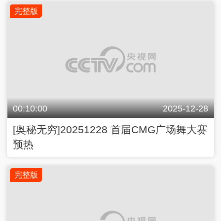
完整版
00:10:00
2025-12-28
[奥秘无穷]20251228 首届CMG广场舞大赛
预热
完整版