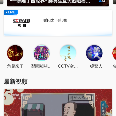
3
來博望坡，看諸葛亮出道後的第一次考驗！
/
3
暖阳之下第3集
點擊下載
角兒來了
梨園闖關我
CCTV空中
一鳴驚人
挂帥
劇院
最新視頻