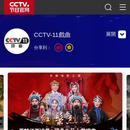
展開
CCTV-11戲曲
分享到：
中央電視台戲曲頻道是以弘揚和發展我國優秀戲曲藝術，滿
足戲迷審美要求為宗旨開辦的專業頻道。
中央電視台戲曲頻道是以弘揚和發展我國優秀戲曲藝術，滿
足戲迷審美要求為宗旨開辦的專業頻道。
聯繫地址：中央廣播電視總台光華路辦公區北京市朝陽區東
三環中路32號
郵編：100020
央視影音
2
/
3