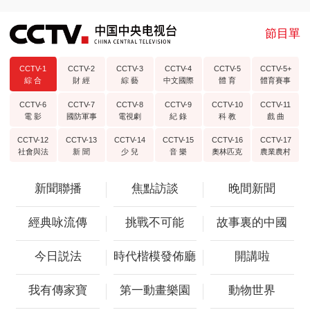
節目單
CCTV-1
CCTV-2
CCTV-3
CCTV-4
CCTV-5
CCTV-5+
綜 合
財 經
綜 藝
中文國際
體 育
體育賽事
CCTV-6
CCTV-7
CCTV-8
CCTV-9
CCTV-10
CCTV-11
電 影
國防軍事
電視劇
紀 錄
科 教
戲 曲
CCTV-12
CCTV-13
CCTV-14
CCTV-15
CCTV-16
CCTV-17
社會與法
新 聞
少 兒
音 樂
奧林匹克
農業農村
新聞聯播
焦點訪談
晚間新聞
經典咏流傳
挑戰不可能
故事裏的中國
今日説法
時代楷模發佈廳
開講啦
我有傳家寶
第一動畫樂園
動物世界