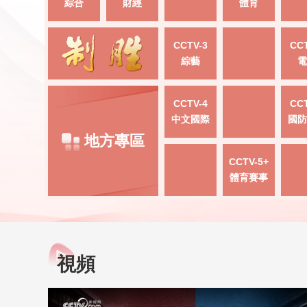
綜合
財經
體育
CCTV-3
CCT
綜藝
電
CCTV-4
CCT
中文國際
國防
地方專區
CCTV-5+
體育賽事
視頻