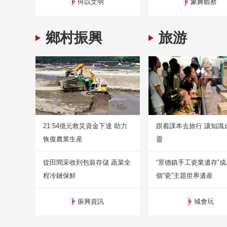
何以文明
象舞觀察
鄉村振興
旅游
21.54億元救災資金下達 助力
跟着課本去旅行 讓知識
恢復農業生産
靈
從田間采收到包裝存儲 蔬菜全
“景德鎮手工瓷業遺存”
程冷鏈保鮮
個“瓷”主題世界遺産
振興資訊
城會玩