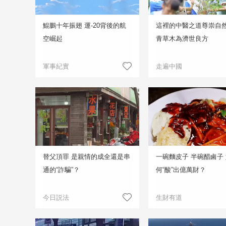
鯤鵬十年振翅 運-20背後的航
這裡的中醫之道尊崇自然
空崛起
青草木為濟世良方
軍事紀實
走遍中國
替父頂罪 是親情的成全還是串
一碗麵皮子 半碗醋鹵子
通的“詐騙”？
何“酸”出億萬財？
今日説法
生財有道