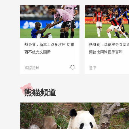
熱身賽：新車上路多坎坷 切爾
熱身賽：莫德里奇直塞造
西不敵尤文圖斯
蘭德比兩隊握手言和
國際足球
意甲
熊貓頻道