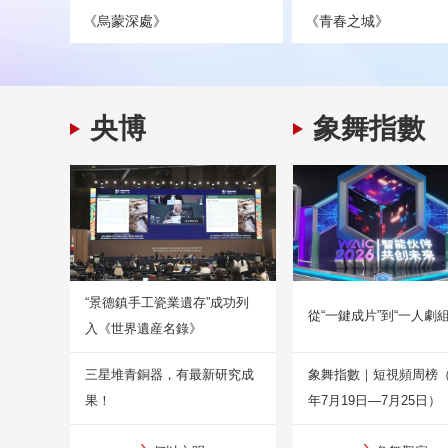
《烏蒙深處》
《青春之城》
央博
象舞指數
“景德鎮手工瓷業遺存”成功列
從“一鍵成片”到“一人劇組
入《世界遺産名錄》
三星堆青銅器，有最新研究成
象舞指數｜短視頻周榜（2
果！
年7月19日—7月25日）