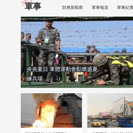
軍事
防務新觀察
軍事報道
軍事紀
炎炎夏日 軍體運動會點燃盛夏
練兵場