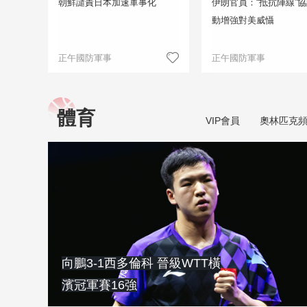
朝鮮譴責日本加速軍事化
伊朗官員：“抵抗陣線”
動增強對美威懾
正午國防軍事
正午國防軍事
體育
VIP會員
奧林匹克
向鵬3-1西多倫科 晉級WTT橫
濱冠軍賽16強