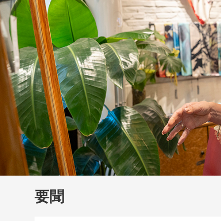
財經
大國智造
CCTV.
要聞