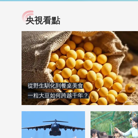
央視看點
小央視頻
全民健康
央視網原創視頻子品牌，
提高全民健康素養水
以更加貼近年輕人的視
助力“健康中國2030”
角，有趣、有料、有故事
略。央視網《全民健
的方式解讀時代。
康》，向所有人分享
知識！
從野生馴化到餐桌美食
一粒大豆如何跨越千年？