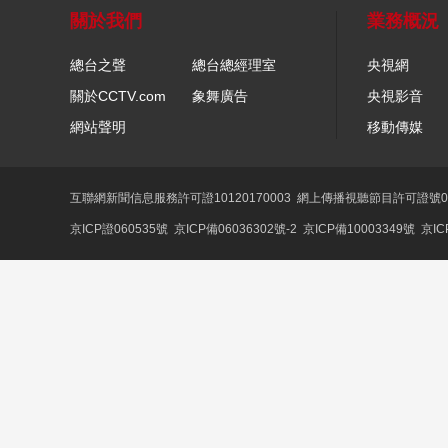
關於我們
業務概況
總台之聲
總台總經理室
央視網
關於CCTV.com
象舞廣告
央視影音
網站聲明
移動傳媒
互聯網新聞信息服務許可證10120170003
網上傳播視聽節目許可證號01
京ICP證060535號
京ICP備06036302號-2
京ICP備10003349號
京IC