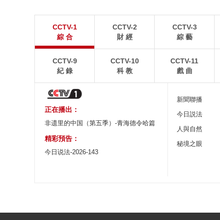
“空中校車”托舉雲端求學路
四川眉山：瓦屋
CCTV-1
CCTV-2
CCTV-3
二號懸崖電梯“扶搖梯”近日正式投運，將山鄉學子單
瓦屋山雄渾平頂與峨眉
綜 合
財 經
綜 藝
程3個多小時的求學路縮減至30分鐘。
熠生輝。
CCTV-9
CCTV-10
CCTV-11
紀 錄
科 教
戲 曲
新聞聯播
正在播出：
今日説法
非遗里的中国（第五季）-青海德令哈篇
人與自然
精彩預告：
秘境之眼
今日说法-2026-143