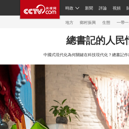
時政
新聞
評論
視頻
人民領袖習近平
直播
簡體
片庫
海外頻道
欄目大全
聯播+
iPanda
中國領
節目單
Engl
地方
鄉村振興
生態
一帶一
總書記的人民
總台春晚
中國式現代化為何關鍵在科技現代化？總書記作
新聞
人民領袖
視頻
現場
體育
VIP會員