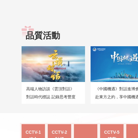
品質活動
高端人物訪談《雲頂對話》
《中國機遇》對話進博
對話時代標誌 記錄思考豐度
赴東方之約，享中國機
CCTV-1
CCTV-2
CCTV-5