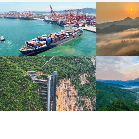
青島港今年新辟16條國際航線
河北承德：金山
8月5日，“科倫坡”輪緩緩駛離山東港口青島港前灣聯
8月6日，河北承德，
合集裝箱碼頭。
下，呈現出雄渾壯闊的