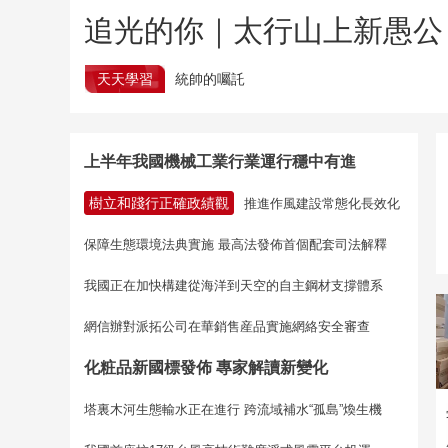
追光的你｜太行山上新愚公
天天學習
統帥的囑託
上半年我國機械工業行業運行穩中有進
樹立和踐行正確政績觀
推進作風建設常態化長效化
保障生態環境法典實施 最高法發佈首個配套司法解釋
我國正在加快構建從海洋到天空的自主鋼材支撐體系
網信辦對派拓公司在華銷售産品實施網絡安全審查
化粧品新國標發佈 專家解讀新變化
塔裏木河生態輸水正在進行
跨流域補水“孤島”煥生機