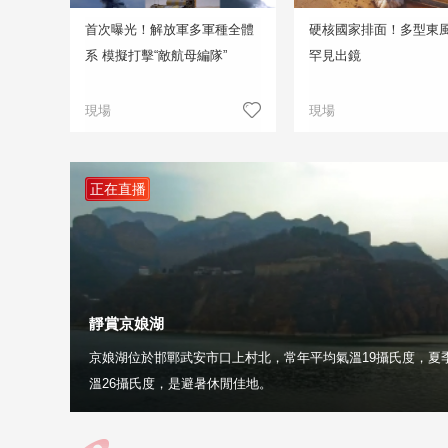
首次曝光！解放軍多軍種全體
硬核國家排面！多型東
系 模擬打擊“敵航母編隊”
罕見出鏡
現場
現場
正在直播
靜賞京娘湖
京娘湖位於邯鄲武安市口上村北，常年平均氣溫19攝氏度，夏
溫26攝氏度，是避暑休閒佳地。