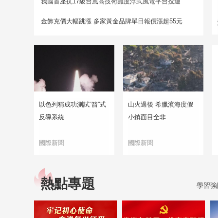
我國首座抗17級台風高技術難度浮式風電平台投運
金飾克價大幅跳漲 多家黃金品牌單日報價漲超55元
以色列稱成功測試“箭”式
山火過後 希臘濱海度假
反導系統
小鎮面目全非
國際新聞
國際新聞
熱點專題
學習強