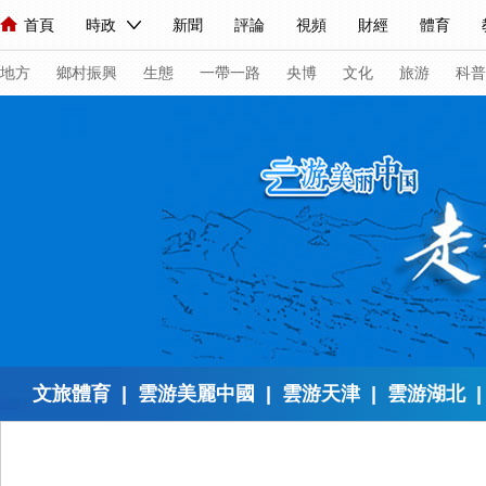
首頁
時政
新聞
評論
視頻
財經
體育
人民領袖習近平
直播
海外頻道
片庫
iPanda
欄目大全
聯播+
English
中國領導人
節目單
Монгол
聽音
央視快評
微視頻
習式妙語
主持人
下
地方
鄉村振興
生態
一帶一路
央博
文化
旅游
科普
總台春晚
網絡春晚
共産黨員網
秧紀錄
紀錄片網
新聞
國內
國際
評論
經濟
軍事
科技
法
人民領袖習近平
聯播+
熱解讀
天天學習
習式妙語
視頻
小央視頻
小央直播
直播中國
熊貓頻道
V
現場
前線
比劃
快看
藍海中國
新兵請入列
文旅體育
|
雲游美麗中國
|
雲游天津
|
雲游湖北
|
體育
直播
競猜
2026年世界盃
2026年冬奧會
VIP會員
CCTV奧林匹克頻道
生活體育大會
體育江湖