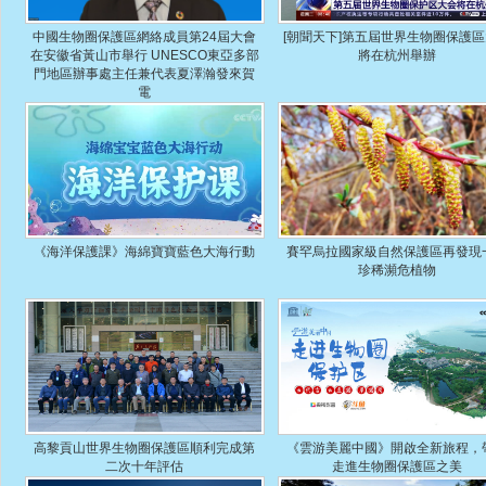
中國生物圈保護區網絡成員第24屆大會
[朝聞天下]第五屆世界生物圈保護
在安徽省黃山市舉行 UNESCO東亞多部
將在杭州舉辦
門地區辦事處主任兼代表夏澤瀚發來賀
電
《海洋保護課》海綿寶寶藍色大海行動
賽罕烏拉國家級自然保護區再發現
珍稀瀕危植物
高黎貢山世界生物圈保護區順利完成第
《雲游美麗中國》開啟全新旅程，
二次十年評估
走進生物圈保護區之美