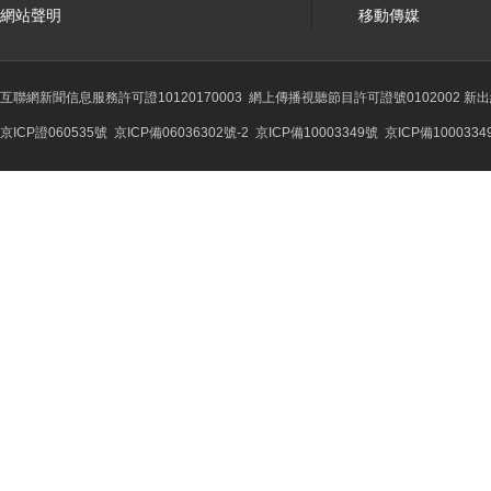
網站聲明
移動傳媒
互聯網新聞信息服務許可證10120170003
網上傳播視聽節目許可證號0102002 新
京ICP證060535號
京ICP備06036302號-2
京ICP備10003349號
京ICP備1000334