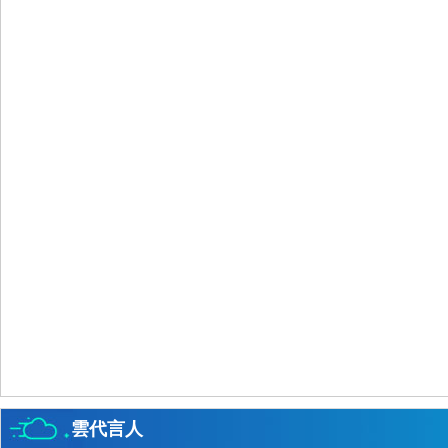
財經
教育
鄉村振興
生態環境
一帶一路
央博
大國智造
大國展會
大國保險
雲頂對話
雲起
超
CCTV.節目官網
直播
節目單
欄目
片庫
熱播榜
雲代言人