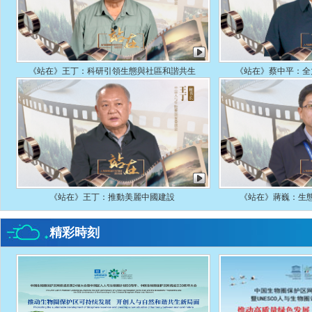
《站在》王丁：科研引領生態與社區和諧共生
《站在》蔡中平：全
《站在》王丁：推動美麗中國建設
《站在》蔣巍：生
精彩時刻