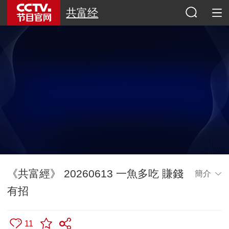
共富经
《共富經》 20260613 一魚多吃 賺錢
簡介
有招
11