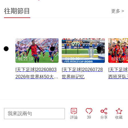
往期節目
更多 >
01:21:19
01:20:39
01:21:00
[天下足球]20260803
[天下足球]20260728
[天下足球]
2026年世界杯50大名
世界杯记忆
西班牙队
场面
全部評論
我來説兩句
評論
39
分享
收藏