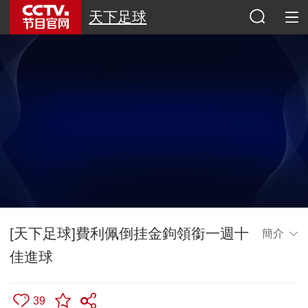
天下足球
[天下足球]費利佩倒挂金鉤領銜一週十
簡介
佳進球
39