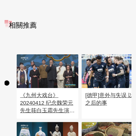
相關推薦
《九州大戏台》
[德甲]意外与失误 以
20240412 纪念魏荣元
之后的事
先生筱白玉霜先生演唱
会纯享（四）