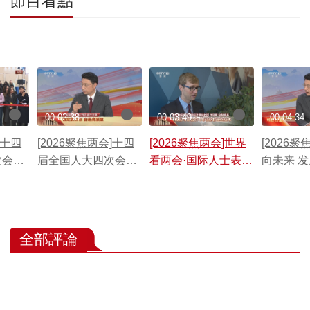
節目看點
00:02:38
00:03:49
00:04:34
]十四
[2026聚焦两会]十四
[2026聚焦两会]世界
[2026
次会议
届全国人大四次会议
看两会·国际人士表示
向未来 
”即将
开幕 锚定新目标 奋
中国高质量发展成就
将接受
进高质量
令人瞩目 经验值得借
采访
鉴
全部評論