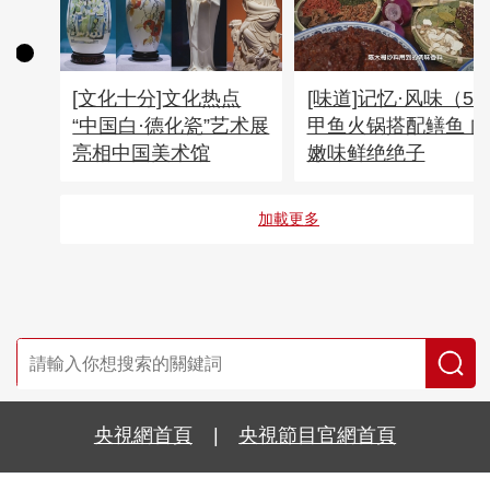
[文化十分]文化热点
[味道]记忆·风味（5
“中国白·德化瓷”艺术展
甲鱼火锅搭配鳝鱼 肉
亮相中国美术馆
嫩味鲜绝绝子
加載更多
央視網首頁
|
央視節目官網首頁
京ICP備10003349號-1
中央廣播電視總台
央視網
版權所有