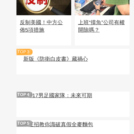
反制美國！中方公
上班“摸魚”公司有權
佈5項措施
開除嗎？
TOP
3
新版《防衛白皮書》藏禍心
U17男足國家隊：未來可期
TOP
4
三招教你識破真假全麥麵包
TOP
5