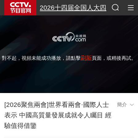
2026十四届全国人大四
次会议特别节目
刷新
對不起，視頻未能成功播放，請點擊
頁面，或稍後再試。
[2026聚焦兩會]世界看兩會·國際人士
簡介
表示 中國高質量發展成就令人矚目 經
驗值得借鑒