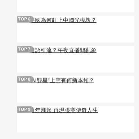
美國為何盯上中國光模塊？
TOP
6
暗語引流？午夜直播間亂象
TOP
7
“AI雙星”上空有何新本領？
TOP
8
百年潮起 再現張謇傳奇人生
TOP
9