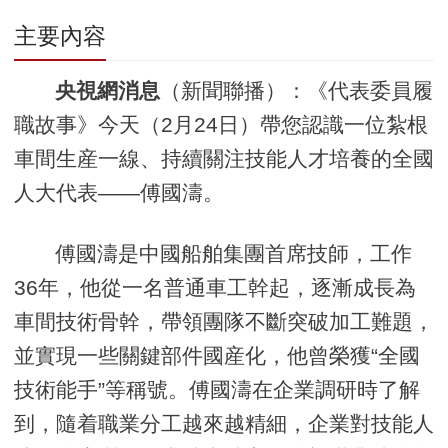
主要內容
央視網消息
（新聞聯播）：《代表委員履
職故事》今天（2月24日）帶您認識一位紮根
車間生産一線、持續關注技能人才培養的全國
人大代表——傅國濤。
傅國濤是中國船舶集團首席技師，工作
36年，他從一名普通車工幹起，逐漸成長為
車間技術骨幹，帶領團隊不斷突破加工難題，
並實現一些關鍵部件國産化，他曾榮獲“全國
技術能手”等稱號。傅國濤在企業調研時了解
到，隨着職業分工越來越精細，企業對技能人