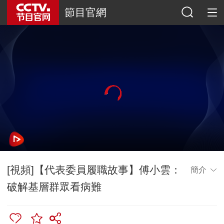
節目官網
[視頻]【代表委員履職故事】傅小雲：
簡介
破解基層群眾看病難