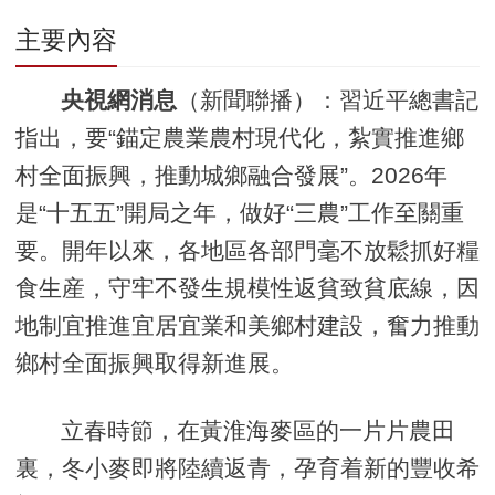
主要內容
央視網消息
（新聞聯播）：習近平總書記
指出，要“錨定農業農村現代化，紮實推進鄉
村全面振興，推動城鄉融合發展”。2026年
是“十五五”開局之年，做好“三農”工作至關重
要。開年以來，各地區各部門毫不放鬆抓好糧
食生産，守牢不發生規模性返貧致貧底線，因
地制宜推進宜居宜業和美鄉村建設，奮力推動
鄉村全面振興取得新進展。
立春時節，在黃淮海麥區的一片片農田
裏，冬小麥即將陸續返青，孕育着新的豐收希