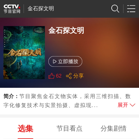
金石探文明
金石探文明
62
分享
简介：
节目聚焦金石文物实体，采用三维扫描、数
展开
字化修复技术与实景拍摄、虚拟现...
选集
节目看点
分集剧情