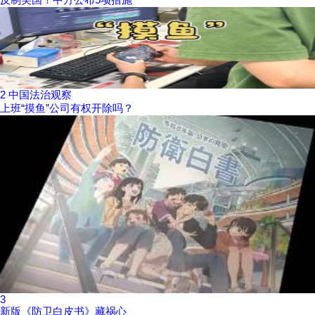
2
中国法治观察
上班“摸鱼”公司有权开除吗？
3
新版《防卫白皮书》藏祸心