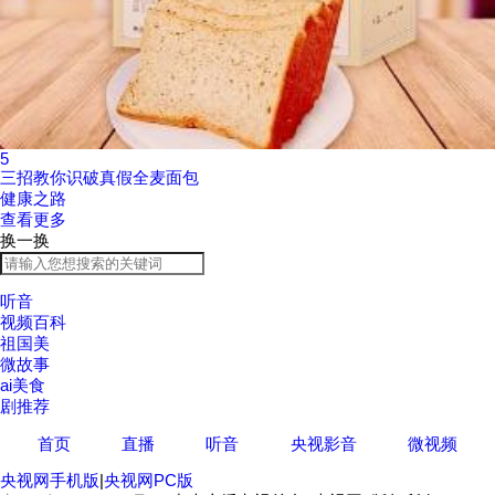
5
三招教你识破真假全麦面包
健康之路
查看更多
换一换
听音
视频百科
祖国美
微故事
ai美食
剧推荐
首页
直播
听音
央视影音
微视频
央视网手机版
|
央视网PC版