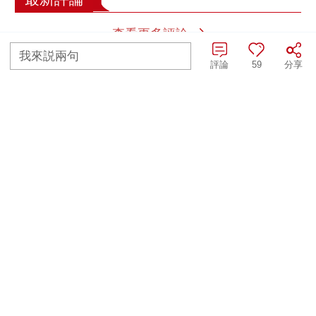
查看更多評論
我來説兩句
評論
59
分享
熱播榜
TOP 1
TOP 2
反制美國！中方公佈5
上班“摸魚”公司有權開
項措施
除嗎？