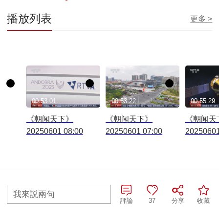
播放列表
更多 >
00:53:01
00:53:22
00:55:29
《朝闻天下》
《朝闻天下》
《朝闻天
20250601 08:00
20250601 07:00
20250601
往期查詢>
我來説兩句
評論
37
分享
收藏
全部評論