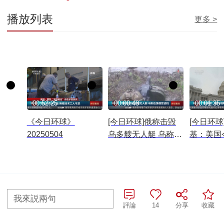
播放列表
更多 >
00:52:25
00:00:48
00:01:35
《今日环球》
[今日环球]俄称击毁
[今日环球
20250504
乌多艘无人艇 乌称击
基：美国
落俄军战机
将提供3
乌
往期查詢>
我來説兩句
評論
14
分享
收藏
全部評論