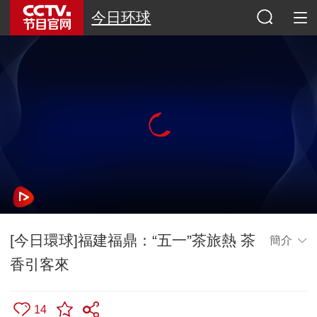
今日环球
[今日環球]福建福鼎：“五一”茶旅熱 茶
簡介
香引客來
14