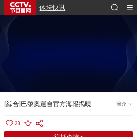
体坛快讯
[綜合]巴黎奧運會官方海報揭曉
簡介
28