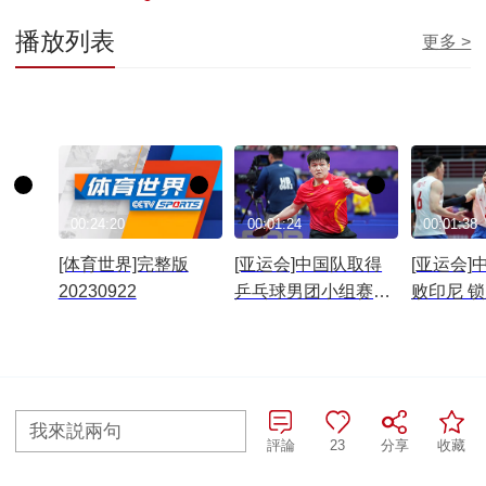
播放列表
更多 >
00:24:20
00:01:24
00:01:38
[体育世界]完整版
[亚运会]中国队取得
[亚运会]
20230922
乒乓球男团小组赛两
败印尼 
连胜
席位
往期查詢>
我來説兩句
評論
23
分享
收藏
全部評論