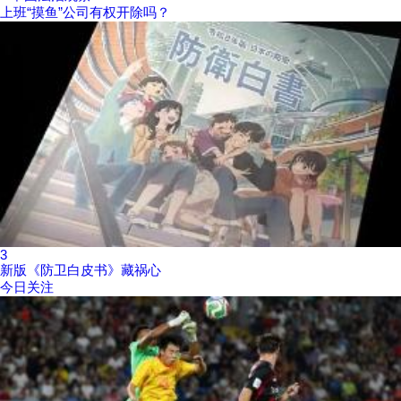
上班“摸鱼”公司有权开除吗？
3
新版《防卫白皮书》藏祸心
今日关注