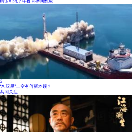
暗语引流？午夜直播间乱象
3
“AI双星”上空有何新本领？
共同关注