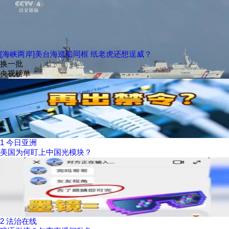
[海峡两岸]美台海巡船同框 纸老虎还想逞威？
换一批
央视榜单
1
今日亚洲
美国为何盯上中国光模块？
2
法治在线