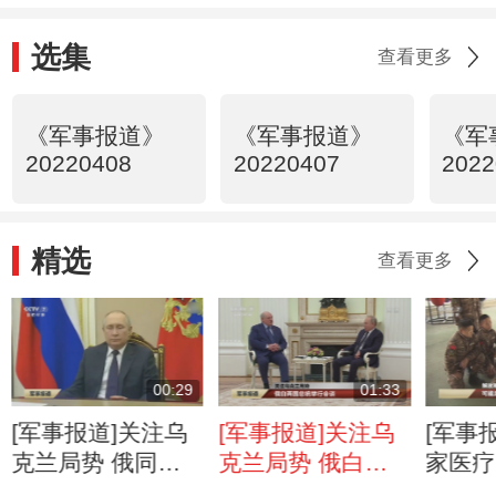
选集
查看更多
《军事报道》
《军事报道》
《军
20220408
20220407
2022
精选
查看更多
00:29
01:33
[军事报道]关注乌
[军事报道]关注乌
[军事
克兰局势 俄同意
克兰局势 俄白两
家医疗
外国志愿者参加俄
国总统举行会谈
兵巡诊