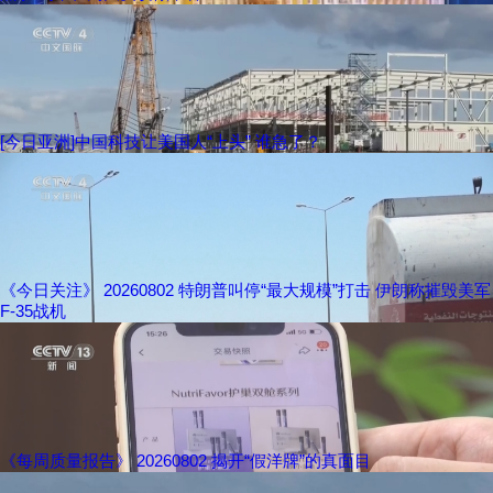
[今日亚洲]中国科技让美国人“上头” 谁急了？
《今日关注》 20260802 特朗普叫停“最大规模”打击 伊朗称摧毁美军
F-35战机
《每周质量报告》 20260802 揭开“假洋牌”的真面目