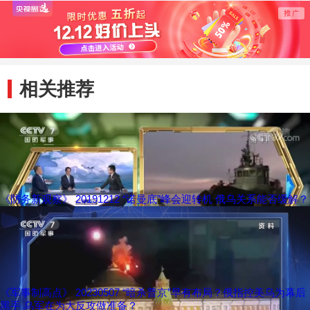
军特别军事行动
相关推荐
《防务新观察》 20191212 “诺曼底”峰会迎转机 俄乌关系能否缓解？
《军事制高点》 20230507 “暗杀普京”早有布局？俄指控美乌为幕后
黑手 乌军在为大反攻做准备？