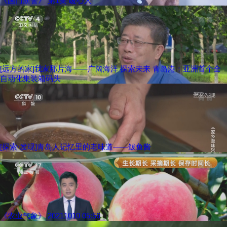
《国门新警》 第1集 暖心人
[远方的家]我家那片海——广阔海洋 探索未来 青岛港：亚洲首个全
自动化集装箱码头
[探索·发现]青岛人记忆里的老味道——鲅鱼酱
《农业气象》 20211010 05:56