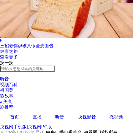
5
三招教你识破真假全麦面包
健康之路
查看更多
换一换
听音
视频百科
祖国美
微故事
ai美食
剧推荐
首页
直播
听音
央视影音
微视频
央视网手机版
|
央视网PC版
京ICP备10003349号-1
中央广播电视总台 央视网 版权所有