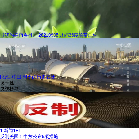
《我的美丽乡村》 20210905 北纬36度的茶山村
[地理·中国]即墨的历史变迁
换一批
央视榜单
1
新闻1+1
反制美国！中方公布5项措施