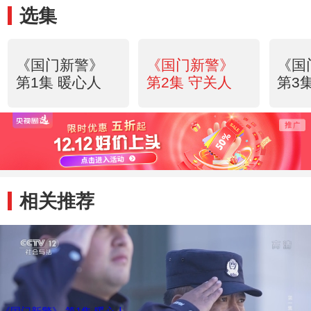
选集
《国门新警》
《国门新警》
《国
第1集 暖心人
第2集 守关人
第3
相关推荐