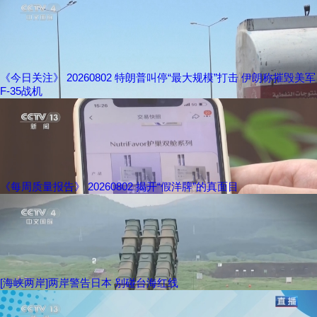
《今日关注》 20260802 特朗普叫停“最大规模”打击 伊朗称摧毁美军
F-35战机
《每周质量报告》 20260802 揭开“假洋牌”的真面目
[海峡两岸]两岸警告日本 别碰台海红线