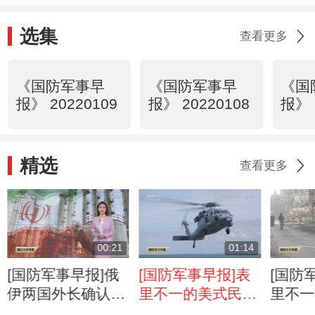
选集
查看更多
《国防军事早
《国防军事早
《国
报》 20220109
报》 20220108
报》 
精选
查看更多
00:21
01:14
[国防军事早报]俄
[国防军事早报]表
[国防
伊两国外长确认有
里不一的美式民主
里不一
意向重启伊核协议
七国集团以“北
美媒再