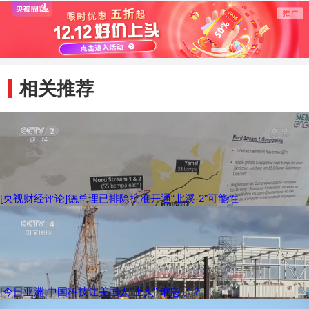
溪-2”项目警告要挟
在叙利
俄罗斯
相关推荐
[央视财经评论]德总理已排除批准开通“北溪-2”可能性
[今日亚洲]中国科技让美国人“上头” 谁急了？