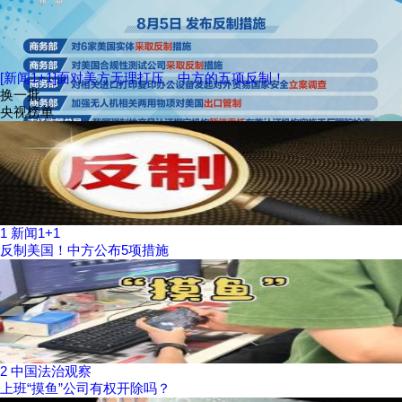
[新闻1+1]面对美方无理打压，中方的五项反制！
换一批
央视榜单
1
新闻1+1
反制美国！中方公布5项措施
2
中国法治观察
上班“摸鱼”公司有权开除吗？