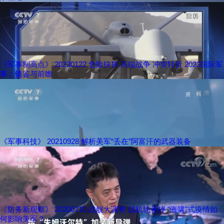
《军事制高点》 20230122 危险抉择 高端战争 冲突转折 2023国际军
事：镜鉴与前瞻
《军事科技》 20210928 解析美军“丢在”阿富汗的武器装备
《防务新观察》 20200710 战舰大调整 战机轮番摔 “海啸”式疫情如
何影响美军？