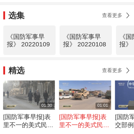
选集
查看更多
《国防军事早
《国防军事早
《国
报》 20220109
报》 20220108
报》 
精选
查看更多
01:30
01:01
[国防军事早报]表
[国防军事早报]表
[国防
里不一的美式民主
里不一的美式民主
交部例
美媒再度披露美军
叙利亚媒体：美军
美“民