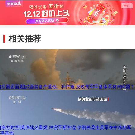
在叙利亚杀害平民
射杀3名叙平民
其民主
面目
相关推荐
[兵器面面观]武器装备产量低、补产难 反映美军军备体系有何问题？
[东方时空]美伊战火重燃 冲突不断外溢 伊朗称袭击美军在中东的军
事基地