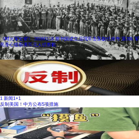
《时光军史馆》 20260118 新中国成立后我军击落敌机传奇 第3集 军
民齐心缴获美军无人侦察机
换一批
央视榜单
1
新闻1+1
反制美国！中方公布5项措施