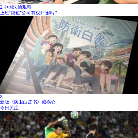
2
中国法治观察
上班“摸鱼”公司有权开除吗？
3
新版《防卫白皮书》藏祸心
今日关注