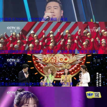
[中国音乐TOP榜]《空空荡荡》 演唱：何流
[2020唱响新时代]《石油情》 表演：何文岭 曹芳 栾海滨 张馨文
[黄金100秒]姐妹为家乡带货 携主持人组队直播