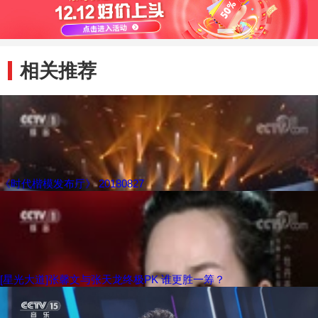
相关推荐
《时代楷模发布厅》 20180827
[星光大道]张馨文与张天龙终极PK 谁更胜一筹？