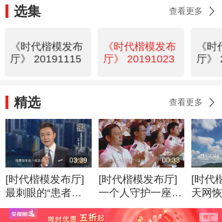
选集
查看更多
《时代楷模发布
《时代楷模发布
《时
厅》 20191115
厅》 20191023
厅》 
精选
查看更多
03:39
00:33
[时代楷模发布厅]
[时代楷模发布厅]
[时代
最刺眼的“患者拒
一个人守护一座
天网
绝”
城，一座城送别这
漏
个人