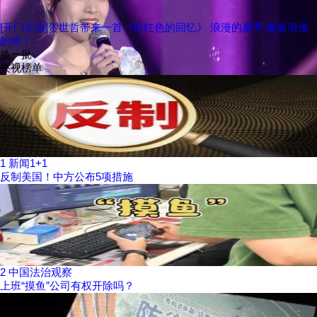
[开门大吉]贺世哲带来一首《粉红色的回忆》 浪漫的夏季 邂逅浪漫
的你！
换一批
央视榜单
1
新闻1+1
反制美国！中方公布5项措施
2
中国法治观察
上班“摸鱼”公司有权开除吗？