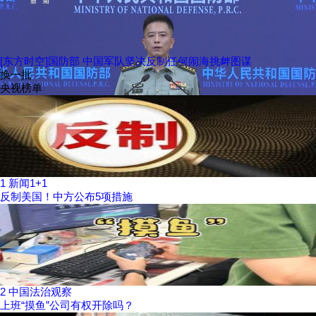
[东方时空]国防部 中国军队坚决反制任何闹海挑衅图谋
换一批
央视榜单
1
新闻1+1
反制美国！中方公布5项措施
2
中国法治观察
上班“摸鱼”公司有权开除吗？