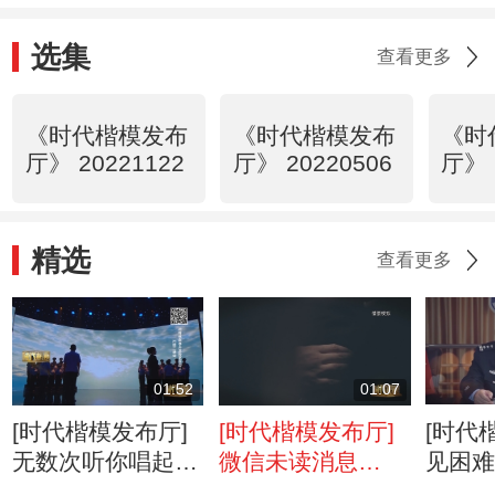
选集
查看更多
《时代楷模发布
《时代楷模发布
《时
厅》 20221122
厅》 20220506
厅》 
精选
查看更多
01:52
01:07
[时代楷模发布厅]
[时代楷模发布厅]
[时代
无数次听你唱起这
微信未读消息
见困
首歌，今天我们想
99+，但他对话框
誉就