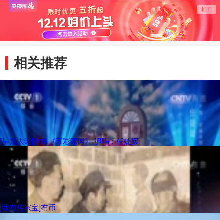
唱给你听
再也不会出现“正
在输入”……
相关推荐
[星光大道]歌曲《五彩家园》 演唱：任婕媛
[我有传家宝]布币