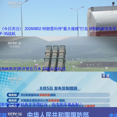
《今日关注》 20260802 特朗普叫停“最大规模”打击 伊朗称摧毁美军
F-35战机
[海峡两岸]两岸警告日本 别碰台海红线
[新闻1+1]面对美方无理打压，中方的五项反制！