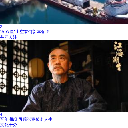
3
“AI双星”上空有何新本领？
共同关注
4
百年潮起 再现张謇传奇人生
文化十分