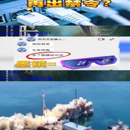
1
今日亚洲
美国为何盯上中国光模块？
2
法治在线
暗语引流？午夜直播间乱象