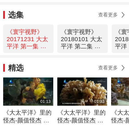
选集
查看更多
《寰宇视野》
《寰宇视野》
《寰
20171231 大太
20180101 大太
201
平洋 第一集 激
平洋 第二集 神
平洋
情
秘
暴
精选
查看更多
01:13
01:33
《大太平洋》里的
《大太平洋》里的
《大
怪杰-颜值怪杰 躄
怪杰-颜值怪杰 玻
怪杰-
鱼
璃海绵
鲉