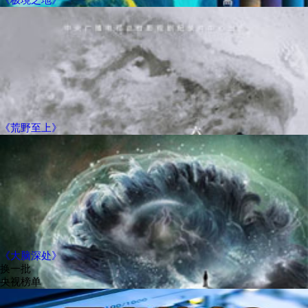
《荒野至上》
《大脑深处》
换一批
央视榜单