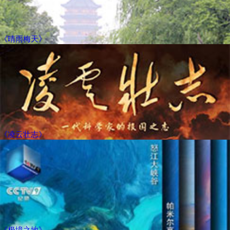
《晴雨梅天》
《凌云壮志》
《极境之地》