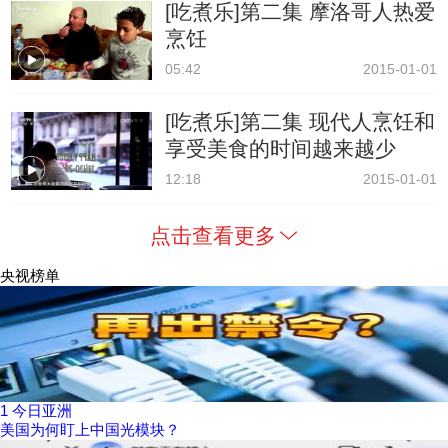
[吃煮乐]第二集 摩洛哥人热爱
烹饪
05:42
2015-01-01
[吃煮乐]第二集 现代人烹饪和
享受美食的时间越来越少
12:18
2015-01-01
点击查看更多
央视榜单
1
今日亚洲
美国为何盯上中国光模块？