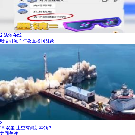
2
法治在线
暗语引流？午夜直播间乱象
3
“AI双星”上空有何新本领？
共同关注