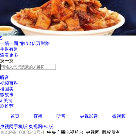
5
一醋一面 “酸”出亿万财路
生财有道
查看更多
换一换
听音
视频百科
祖国美
微故事
ai美食
剧推荐
首页
直播
听音
央视影音
微视频
央视网手机版
|
央视网PC版
京ICP备10003349号-1
中央广播电视总台 央视网 版权所有