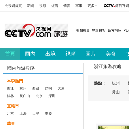
央視網首頁
新聞
視頻
經濟
體育
軍事
更多
節目官網
美圖視界
光影播客
遠方的家
Vi
首頁
國內
出境
視頻
圖片
美食
浙江旅游攻略
國內旅游攻略
本季熱門
熱點：
杭州
麗江
杭州
西藏
昆明
大連
舟山
桂林
長白山
北京
深圳
直轄市
北京
上海
天津
重慶
華東