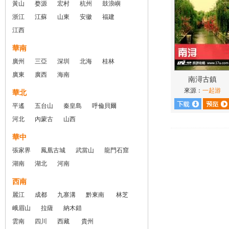
黃山
婺源
宏村
杭州
鼓浪嶼
浙江
江蘇
山東
安徽
福建
江西
華南
廣州
三亞
深圳
北海
桂林
廣東
廣西
海南
南潯古鎮
來源：
一起游
華北
平遙
五台山
秦皇島
呼倫貝爾
河北
內蒙古
山西
華中
張家界
鳳凰古城
武當山
龍門石窟
湖南
湖北
河南
西南
麗江
成都
九寨溝
黔東南
林芝
峨眉山
拉薩
納木錯
雲南
四川
西藏
貴州