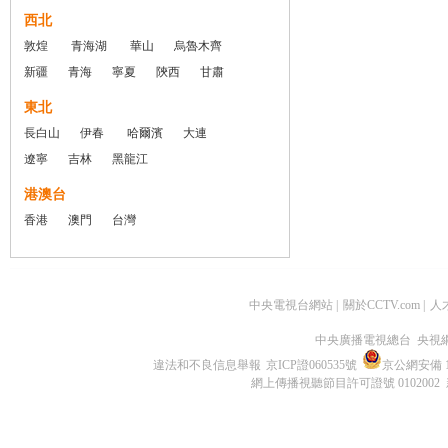
西北
敦煌
青海湖
華山
烏魯木齊
新疆
青海
寧夏
陝西
甘肅
東北
長白山
伊春
哈爾濱
大連
遼寧
吉林
黑龍江
港澳台
香港
澳門
台灣
中央電視台網站
|
關於CCTV.com
|
人
中央廣播電視總台 央視
違法和不良信息舉報
京ICP證060535號
京公網安備 11
網上傳播視聽節目許可證號 0102002