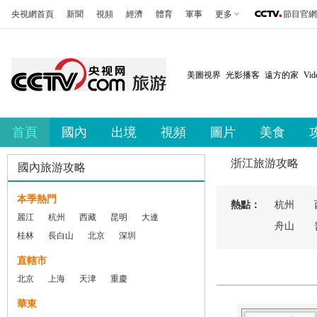
央視網首頁
新聞
視頻
經濟
體育
軍事
更多
節目官網
美圖視界
光影播客
遠方的家
Vi
首頁
國內
出境
視頻
圖片
美食
浙江旅游攻略
國內旅游攻略
本季熱門
熱點：
杭州
麗江
杭州
西藏
昆明
大連
舟山
桂林
長白山
北京
深圳
直轄市
北京
上海
天津
重慶
華東