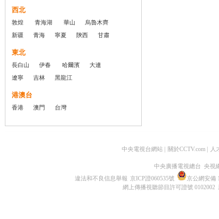
西北
敦煌
青海湖
華山
烏魯木齊
新疆
青海
寧夏
陝西
甘肅
東北
長白山
伊春
哈爾濱
大連
遼寧
吉林
黑龍江
港澳台
香港
澳門
台灣
中央電視台網站
|
關於CCTV.com
|
人
中央廣播電視總台 央視
違法和不良信息舉報
京ICP證060535號
京公網安備 11
網上傳播視聽節目許可證號 0102002