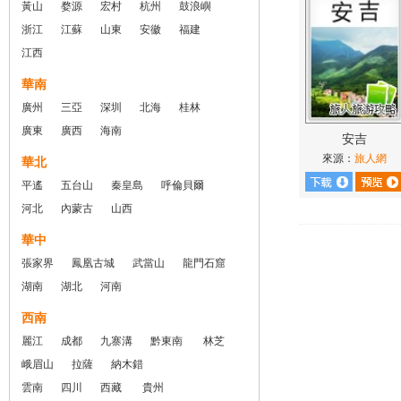
黃山
婺源
宏村
杭州
鼓浪嶼
浙江
江蘇
山東
安徽
福建
江西
華南
廣州
三亞
深圳
北海
桂林
廣東
廣西
海南
安吉
來源：
旅人網
華北
平遙
五台山
秦皇島
呼倫貝爾
河北
內蒙古
山西
華中
張家界
鳳凰古城
武當山
龍門石窟
湖南
湖北
河南
西南
麗江
成都
九寨溝
黔東南
林芝
峨眉山
拉薩
納木錯
雲南
四川
西藏
貴州