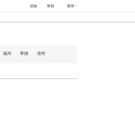
登錄
幫助
應用
福州
寧德
漳州