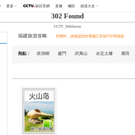
事
更多
節目官網
直播
欄目
頻道大全
302 Found
CCTV_WebServer
福建旅游攻略
預覽時，請確認您的電腦已安裝PDF閱讀器
熱點：
鼓浪嶼
廈門
武夷山
永定土樓
莆田