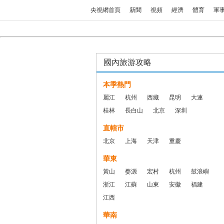
央視網首頁
新聞
視頻
經濟
體育
軍
國內旅游攻略
本季熱門
麗江
杭州
西藏
昆明
大連
桂林
長白山
北京
深圳
直轄市
北京
上海
天津
重慶
華東
黃山
婺源
宏村
杭州
鼓浪嶼
浙江
江蘇
山東
安徽
福建
江西
華南