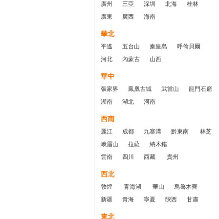
廣州
三亞
深圳
北海
桂林
廣東
廣西
海南
華北
平遙
五台山
秦皇島
呼倫貝爾
河北
內蒙古
山西
華中
張家界
鳳凰古城
武當山
龍門石窟
湖南
湖北
河南
西南
麗江
成都
九寨溝
黔東南
林芝
峨眉山
拉薩
納木錯
雲南
四川
西藏
貴州
西北
敦煌
青海湖
華山
烏魯木齊
新疆
青海
寧夏
陝西
甘肅
東北