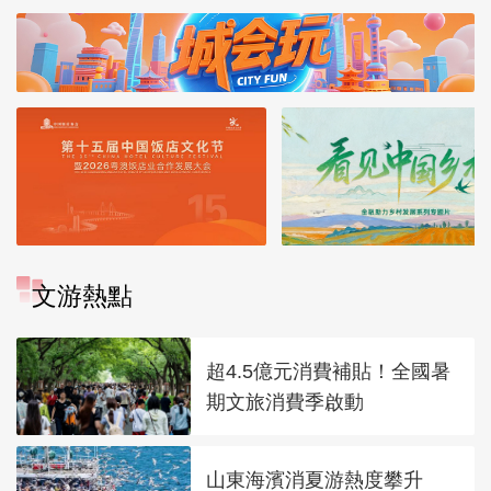
文游熱點
超4.5億元消費補貼！全國暑
期文旅消費季啟動
山東海濱消夏游熱度攀升