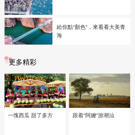
給你點“顏色”，來看看大美青
海
更多精彩
一塊西瓜 甜了多方
跟着“阿嬤”游潮汕