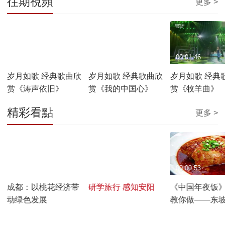
往期視頻
更多 >
00:02:35
00:01:23
00:01:46
岁月如歌 经典歌曲欣
岁月如歌 经典歌曲欣
岁月如歌 经典
赏《涛声依旧》
赏《我的中国心》
赏《牧羊曲》
精彩看點
更多 >
00:05:33
00:02:20
00:00:53
邻
成都：以桃花经济带
研学旅行 感知安阳
《中国年夜饭
动绿色发展
教你做——东