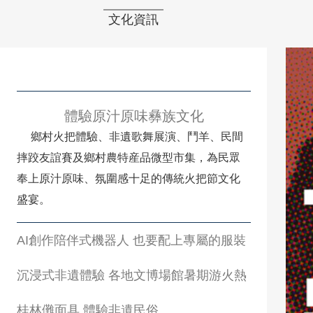
文化資訊
體驗原汁原味彝族文化
鄉村火把體驗、非遺歌舞展演、鬥羊、民間
摔跤友誼賽及鄉村農特産品微型市集，為民眾
奉上原汁原味、氛圍感十足的傳統火把節文化
盛宴。
AI創作陪伴式機器人 也要配上專屬的服裝
沉浸式非遺體驗 各地文博場館暑期游火熱
桂林儺面具 體驗非遺民俗