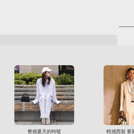
整個夏天的時髦
輕感西裝 要