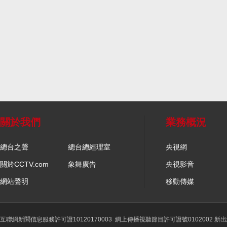
關於我們
業務概況
總台之聲
總台總經理室
央視網
關於CCTV.com
象舞廣告
央視影音
網站聲明
移動傳媒
互聯網新聞信息服務許可證10120170003
網上傳播視聽節目許可證號0102002 新