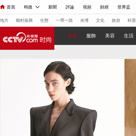
首頁
時政
新聞
評論
視頻
財經
世界盃
人民領袖習近平
直播
海外頻道
片庫
iPanda
欄目大全
聯播+
English
中國領導人
節目單
Монгол
聽音
央視快評
微視頻
習式妙語
主持人
下
地方
鄉村振興
生態
一帶一路
央博
文化
旅游
科普
首頁
服飾
美容
生活
總台春晚
網絡春晚
共産黨員網
秧紀錄
紀錄片網
新聞
國內
國際
評論
經濟
軍事
科技
法
人民領袖習近平
聯播+
熱解讀
天天學習
習式妙語
視頻
小央視頻
小央直播
直播中國
熊貓頻道
V
現場
前線
比劃
快看
藍海中國
新兵請入列
體育
直播
競猜
2026年世界盃
2026年冬奧會
VIP會員
CCTV奧林匹克頻道
生活體育大會
體育江湖