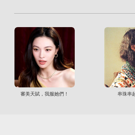
審美天賦，我服她們！
串珠串