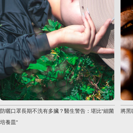
防曬口罩長期不洗有多臟？醫生警告：堪比“細菌
將黑
培養皿”