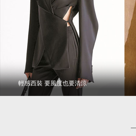
財經
教育
鄉村振興
生態環境
一帶一路
央博
大國智造
大國展會
大國保險
雲頂對話
雲起
超
CCTV.節目官網
直播
節目單
欄目
片庫
收視榜
輕感西裝 要風度也要清涼