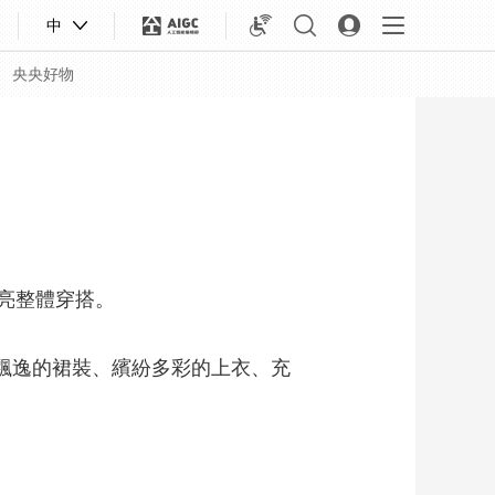
中
央央好物
亮整體穿搭。
盈飄逸的裙裝、繽紛多彩的上衣、充
合體育
亞冬會