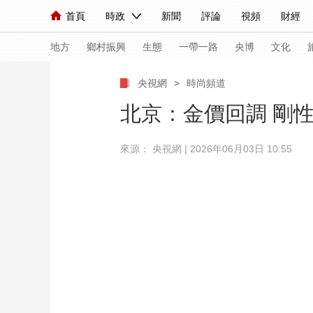
首頁
時政
新聞
評論
視頻
財經
人民領袖習近平
直播
海外頻道
片庫
iPanda
欄目大全
聯播+
English
中國領導人
節目單
Монгол
聽音
央視快評
微視頻
習
地方
鄉村振興
生態
一帶一路
央博
文化
央視網
>
時尚頻道
總台春晚
網絡春晚
共産黨員網
秧紀錄
北京：金價回調 剛
來源： 央視網 | 2026年06月03日 10:55
新聞
國內
國際
評論
經濟
軍事
人民領袖習近平
聯播+
熱解讀
天天學習
視頻
小央視頻
小央直播
直播中國
熊貓
現場
前線
比劃
快看
藍海中國
新兵
體育
直播
競猜
2026年世界盃
2026
VIP會員
CCTV奧林匹克頻道
生活體育大會