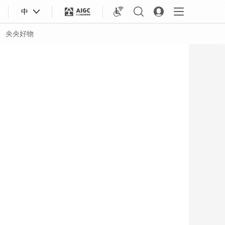
中
央央好物
合體育
亞冬會