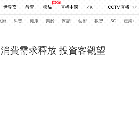
世界盃
教育
熊貓
直播中國
4K
CCTV.直播
式妙語
主持人
下載央視影音
熱解讀
天天學習
旅游
科普
健康
樂齡
閱讀
藝術
數智
5G
産業+
紀錄片網
國家大劇院
大型活動
性消費需求釋放 投資客觀望
科技
法治
文娛
人物
公益
圖片
習式妙語
央視快評
央視網評
光華銳評
鋒面
頻道
VR/AR
4K專區
全景新聞
請入列
人生第一次
人生第二次
年冬奧會
CBA
NBA
中超
國足
國際足球
網球
綜
體育江湖
文化體育
冰雪道路
足球道路