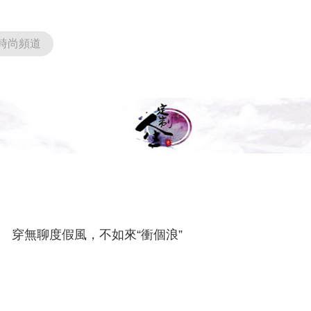
時尚頻道
穿無聊度假風，不如來“衝個浪”