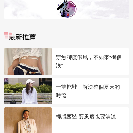
最新推薦
穿無聊度假風，不如來“衝個
浪”
一雙拖鞋，解決整個夏天的
時髦
輕感西裝 要風度也要清涼