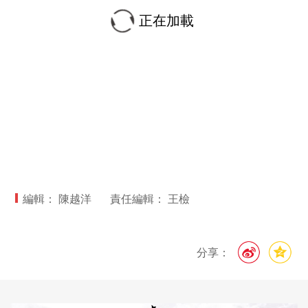
正在加載
編輯： 陳越洋
責任編輯： 王檢
分享：