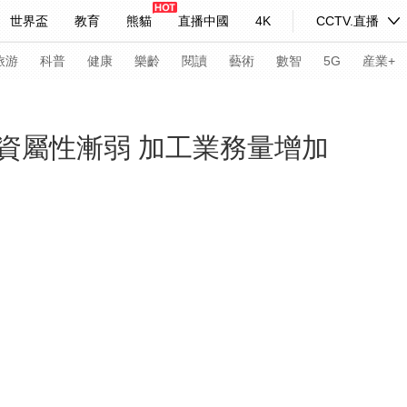
世界盃
教育
熊貓
直播中國
4K
CCTV.直播
式妙語
主持人
下載央視影音
熱解讀
天天學習
旅游
科普
健康
樂齡
閱讀
藝術
數智
5G
産業+
紀錄片網
國家大劇院
大型活動
資屬性漸弱 加工業務量增加
科技
法治
文娛
人物
公益
圖片
習式妙語
央視快評
央視網評
光華銳評
鋒面
頻道
VR/AR
4K專區
全景新聞
請入列
人生第一次
人生第二次
年冬奧會
CBA
NBA
中超
國足
國際足球
網球
綜
體育江湖
文化體育
冰雪道路
足球道路