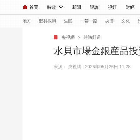
首頁
時政
新聞
評論
視頻
財經
人民領袖習近平
直播
海外頻道
片庫
iPanda
欄目大全
聯播+
English
中國領導人
節目單
Монгол
聽音
央視快評
微視頻
習
地方
鄉村振興
生態
一帶一路
央博
文化
央視網
>
時尚頻道
總台春晚
網絡春晚
共産黨員網
秧紀錄
水貝市場金銀産品投
來源： 央視網 | 2026年05月26日 11:28
新聞
國內
國際
評論
經濟
軍事
人民領袖習近平
聯播+
熱解讀
天天學習
視頻
小央視頻
小央直播
直播中國
熊貓
現場
前線
比劃
快看
藍海中國
新兵
體育
直播
競猜
2026年世界盃
2026
VIP會員
CCTV奧林匹克頻道
生活體育大會