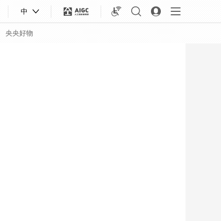
中
央央好物
合體育
亞冬會