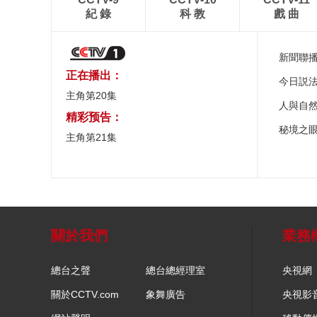
紀 錄
科 教
戲 曲
新聞聯
正在播出：
今日説
主角第20集
人與自
精彩预告：
秘境之
主角第21集
關於我們
業務
總台之聲
總台總經理室
央視網
關於CCTV.com
象舞廣告
央視影