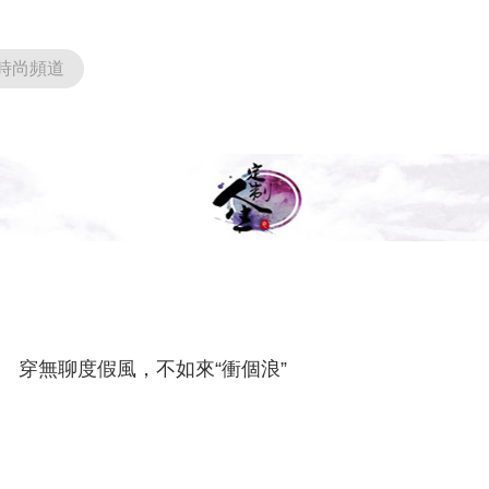
時尚頻道
穿無聊度假風，不如來“衝個浪”