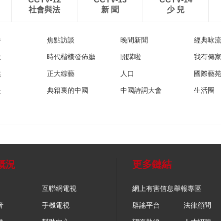
社會與法
新 聞
少 兒
播
焦點訪談
晚間新聞
經典咏
法
時代楷模發佈廳
開講啦
我有傳
然
正大綜藝
人口
國際藝
眼
典籍裏的中國
中國詩詞大會
生活圈
概況
更多鏈結
互聯網電視
網上有害信息舉報專區
音
手機電視
辟謠平台
法律顧問