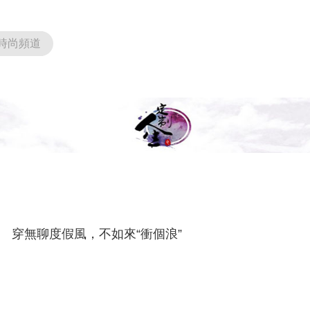
時尚頻道
穿無聊度假風，不如來“衝個浪”