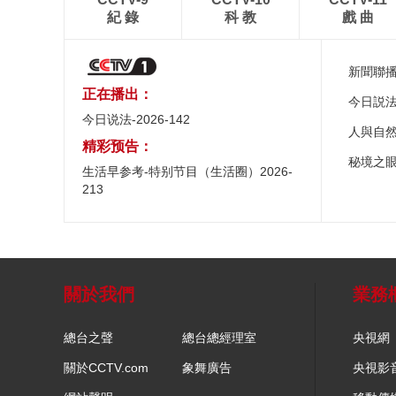
紀 錄
科 教
戲 曲
新聞聯
正在播出：
今日説
今日说法-2026-142
人與自
精彩预告：
秘境之
生活早参考-特别节目（生活圈）2026-
213
關於我們
業務
總台之聲
總台總經理室
央視網
關於CCTV.com
象舞廣告
央視影