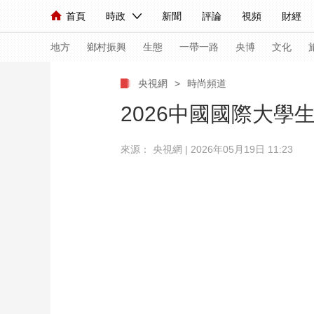
首頁
時政
新聞
評論
視頻
財經
人民領袖習近平
直播
海外頻道
片庫
iPanda
欄目大全
聯播+
English
中國領導人
節目單
Монгол
聽音
央視快評
微視頻
習
地方
鄉村振興
生態
一帶一路
央博
文化
央視網
>
時尚頻道
總台春晚
網絡春晚
共産黨員網
秧紀錄
2026中國國際大學生
來源： 央視網 | 2026年05月19日 11:23
新聞
國內
國際
評論
經濟
軍事
人民領袖習近平
聯播+
熱解讀
天天學習
視頻
小央視頻
小央直播
直播中國
熊貓
現場
前線
比劃
快看
藍海中國
新兵
體育
直播
競猜
2026年世界盃
2026
VIP會員
CCTV奧林匹克頻道
生活體育大會