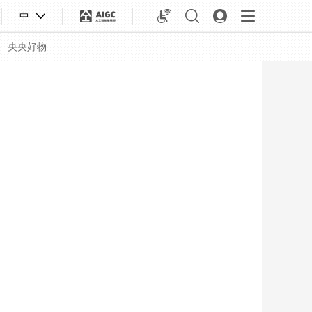
中
央央好物
合體育
亞冬會