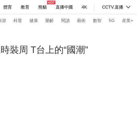
體育
教育
熊貓
直播中國
4K
CCTV.直播
式妙語
主持人
下載央視影音
熱解讀
天天學習
旅游
科普
健康
樂齡
閱讀
藝術
數智
5G
産業+
紀錄片網
國家大劇院
大型活動
時裝周 T台上的“國潮”
科技
法治
文娛
人物
公益
圖片
習式妙語
央視快評
央視網評
光華銳評
鋒面
頻道
VR/AR
4K專區
全景新聞
請入列
人生第一次
人生第二次
年冬奧會
CBA
NBA
中超
國足
國際足球
網球
綜
體育江湖
文化體育
冰雪道路
足球道路