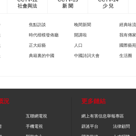
社會與法
新 聞
少 兒
播
焦點訪談
晚間新聞
經典咏
法
時代楷模發佈廳
開講啦
我有傳
然
正大綜藝
人口
國際藝
眼
典籍裏的中國
中國詩詞大會
生活圈
概況
更多鏈結
互聯網電視
網上有害信息舉報專區
音
手機電視
辟謠平台
法律顧問