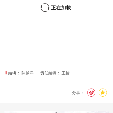
正在加載
編輯： 陳越洋
責任編輯： 王檢
分享：