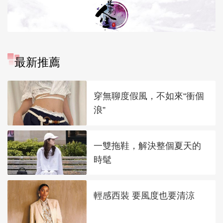
最新推薦
穿無聊度假風，不如來“衝個
浪”
一雙拖鞋，解決整個夏天的
時髦
輕感西裝 要風度也要清涼