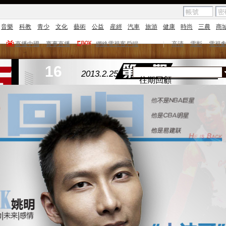
音樂
科教
青少
文化
藝術
公益
産經
汽車
旅游
健康
時尚
三農
商
直播中國
賽事直播
網絡電視客戶端
|
高清
電影
電視
16
2013.2.25
往期回顧