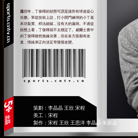
這
些年，丁俊暉的狀態可謂是讓所有球迷提心
吊膽。單從技術上説，打小閉門練球的小丁基
本功紮實、桿法細膩，沒有大的漏洞。不過從
狀態上看，丁俊暉就不太穩定了。威爾士賽中
的丁俊暉雖然無緣決賽，但在各方面都有改
進，情緒弟正向淡定哥慢慢改變。
策劃：李晶晶 王欣 宋程
美工：宋程
製作：宋程 王欣 王思洋 李晶晶 朱新蕊