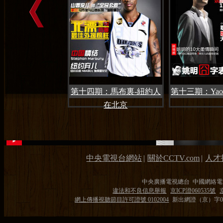
第十四期：馬布裏-紐約人
第十三期：Ya
在北京
中央電視台網站
|
關於CCTV.com
|
人才
中央廣播電視總台 中國網絡電
違法和不良信息舉報
京ICP證060535號
網上傳播視聽節目許可證號 0102004
新出網證（京）字0