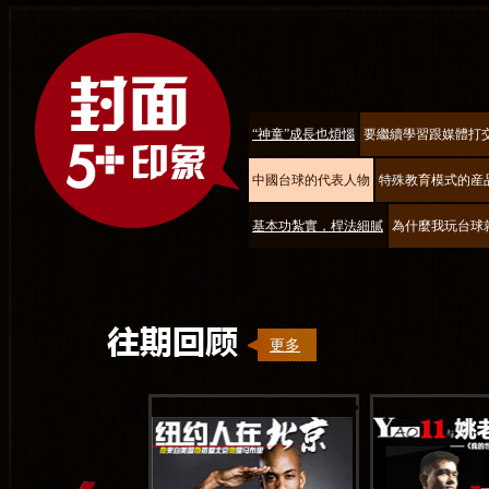
“神童”成長也煩惱
要繼續學習跟媒體打
中國台球的代表人物
特殊教育模式的産
基本功紮實，桿法細膩
為什麼我玩台球
更多