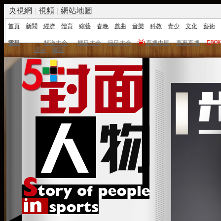
央視網
|
視頻
|
網站地圖
首頁
新聞
經濟
體育
綜藝
春晚
戲曲
音樂
科教
青少
文化
藝術
電視
頻道大全
欄目大全
節目大全
直播中國
賽事直播
頻道
欄目