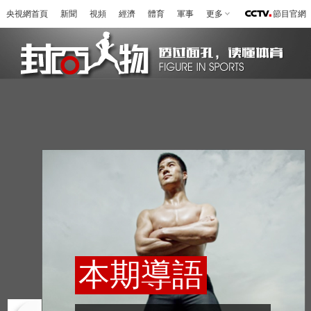
央視網首頁
新聞
視頻
經濟
體育
軍事
更多
節目官網
本期導語