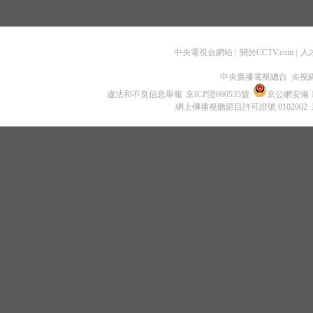
中央電視台網站
|
關於CCTV.com
|
人
中央廣播電視總台 央視
違法和不良信息舉報
京ICP證060535號
京公網安備 11
網上傳播視聽節目許可證號 0102002