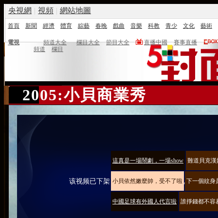
央視網
|
視頻
|
網站地圖
首頁
新聞
經濟
體育
綜藝
春晚
戲曲
音樂
科教
青少
文化
藝術
電視
頻道大全
欄目大全
節目大全
直播中國
賽事直播
頻道
欄目
2005:小貝商業秀
這真是一場鬧劇，一場show
難道貝克漢
小貝依然嫩麼帥，受不了啦
下一個紋身
该视频已下架，请选择观看其他精彩视频。
中國足球有外國人代言啦
誰掙錢都不容