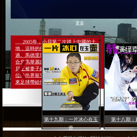
更多
2005年，小貝第二次踏上中國的土
地，這時的他在皇馬的日子並不好
過。馬德里球迷認為小貝的球風不適
合皇馬華麗的技術足球，而此時的小
貝正被妻子維多利亞全方位打造成一
位時尚界寵兒，他也越來越找不到原
來足球帶給他的快樂......
第十九期：一片冰心在玉
第十八期：
壺