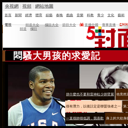
央視網
|
視頻
|
網站地圖
首頁
新聞
經濟
體育
綜藝
春晚
戲曲
音樂
科教
青少
文化
藝術
電視
頻道大全
欄目大全
節目大全
直播中國
賽事直播
頻道
欄目
悶騷大男孩的求愛記
拼什麼也不要和雷神杜少拼臂展
他竟然
很有潛力，以後註定是聯盟強者之一
第
一直很帥很低調，我喜歡
身上的大紋身