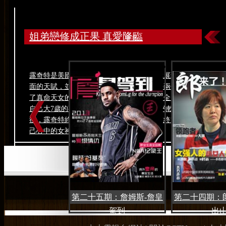
姐弟戀修成正果 真愛降臨
更多
露奇特是美國著名的説唱樂歌手，她很早就展現了歌唱方
面的天賦，並且認識了碧昂斯，與其和另外兩位歌手組成
了真命天女的組合。靦腆大男孩杜蘭特竭盡全力的追求比
自己大7歲的熟女姐姐露奇特，在經過數月的軟磨硬泡之
後，露奇特終於同意跟杜蘭特約會。大男孩終於追上了自
己心中的女神，真愛降臨。
第二十五期：詹姆斯-詹皇
第二十四期：
駕到
出